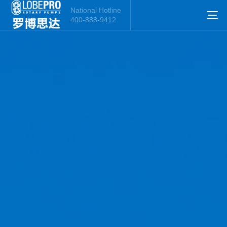
National Hotline
400-888-9412