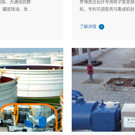
自吸、大通径抗颗
罗博思达化纤专用转子泵变频控流
、罐底残油、发酵
粒，专利可调泵壳与集成机封
管道转运。
送，维保成本更低。
了解详情