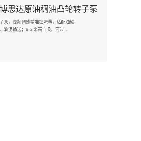
博思达原油稠油凸轮转子泵
子泵，变频调速精准控流量，适配油罐
油泥输送；8.5 米高自吸、可过
，专利可调泵壳与长寿命机封，降低炼化厂