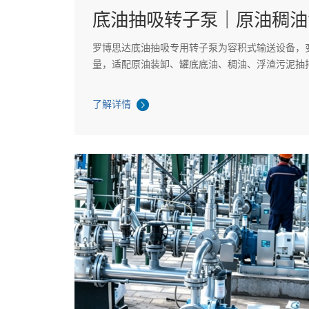
底油抽吸转子泵｜原油稠油
罗博思达底油抽吸专用转子泵为容积式输送设备，
量，适配原油装卸、罐底底油、稠油、浮渣污泥抽排；
可过 70mm 颗粒，双相钢防腐耐磨，可调泵壳大
停机成本。
了解详情