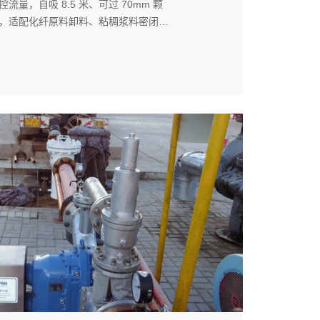
量，自吸 8.5 米、可过 70mm 颗
，适配化纤原料卸料、粘稠浆料密闭输