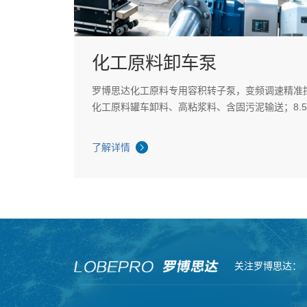
化工原料卸车泵
罗博思达化工原料专用容积转子泵，变频调速精准
化工原料罐车卸料、高粘浆料、含固污泥输送；8.5
70mm 颗粒，双相钢防腐，专利可调泵壳大幅降
成本。
了解详情
关注罗博思达：