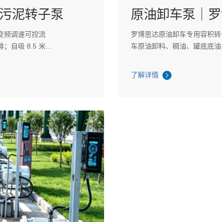
污泥转子泵
原油卸车泵｜罗
变频调速可控流
罗博思达原油卸车专用容积转
自吸 8.5 米、
车原油卸料、稠油、罐底底油、
幅降低石化产线维保
70mm 颗粒，双相钢防腐
区维保停机成本...
了解详情