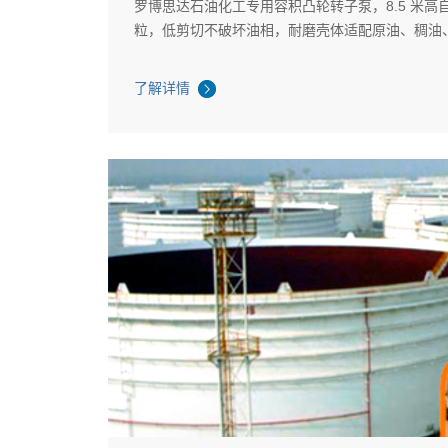
罗博思达石油化工专用容积凸轮转子泵，8.5 米高
粒，低剪切不破坏油相，耐磨壳体适配原油、稠油
油泥输送，适配炼化厂卸料、沼气池清淤、长距离
了解详情