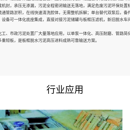
成机封，承压无渗漏，污泥全程密闭输送无落地，满足危废污泥环保处置
疏通管路淤积，在线快速清洗腔体，无需整机拆解；单台替代双泵后，备
。设备可一体化底座集成，直接对接污泥储罐与板框压滤机，新旧脱水车
化工、市政污泥处置厂大量落地应用，以单泵一体化、高压耐磨、管路简
多重短板，是板框脱水污泥高压进料成熟可靠输送方案。
行业应用