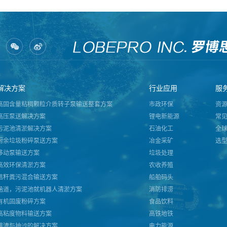
解决方案
行业应用
服
高固含量粘稠颗粒介质转子泵输送整套方案
市政环保
资
高压泵送解决方案
锂电新能源
常
污泥池清淤解决方案
石油化工
全
厨余垃圾粉碎泵送方案
冶金采矿
选
移动泵输送方案
垃圾处理
高效环保清淤方案
农收养殖
秸秆粪污混合输送方案
船舶码头
涵道，污泥池就机器人清淤方案
消防排涝
有机固废粉碎方案
食品饮料
高粘度物料输送方案
高铁地铁
排渣与抽沙的解决方案
电力能源