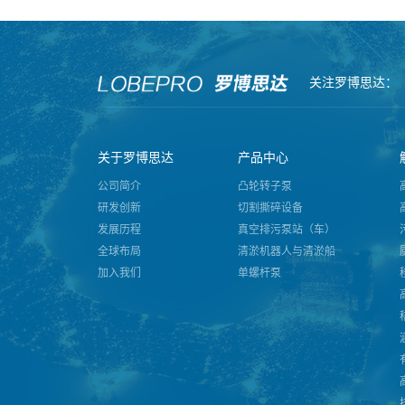
关注罗博思达：
关于罗博思达
产品中心
公司简介
凸轮转子泵
研发创新
切割撕碎设备
发展历程
真空排污泵站（车）
全球布局
清淤机器人与清淤船
加入我们
单螺杆泵