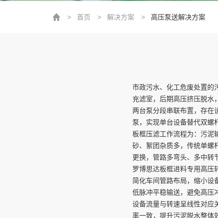
>
首页
>
解决方案
>
高压泵送解决方案
市政污水、化工危废处置的
充滤室，后期高压挤压脱水，常规
两台泵分段串联布置，存在
泵，实现单台设备替代双螺
板框压滤工作流程为：污泥
砂、絮团杂质多，传统单螺
更换，管路多弯头、多中转
罗博思达板框进料专用高压转
简化车间管路布局，缩小设
低脉冲平稳输送，避免高压
设备流量与转速呈线性对应
率一致，提升污泥脱水整体