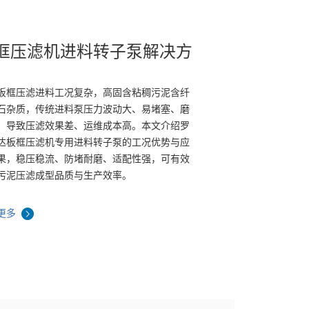
框压滤机进料转子泵解决方
板框压滤进料工况复杂，高固含粘稠污泥含纤
石杂质，传统进料泵压力波动大、易堵塞、磨
，导致压滤效果差、运维成本高。本文介绍罗
达板框压滤机专用进料转子泵的工况优势与应
果，稳压稳流、防堵耐磨、适配性强，可有效
污泥压滤成型品质与生产效率。
更多