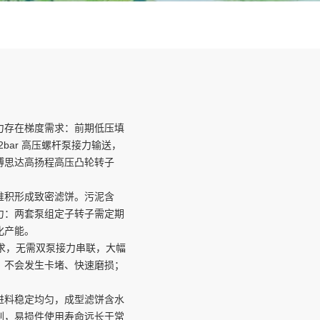
力存在梯度需求：前期低压填
2bar 高压螺杆泵接力输送，
博思达高扬程高压凸轮转子
堆积形成致密滤饼。污泥含
力：两套泵组定子转子需定期
化产能。
需求，无需双泵接力串联，大幅
，不会发生卡堵、快速磨损；
进料稳定均匀，成型滤饼含水
刷，易损件使用寿命远长于常