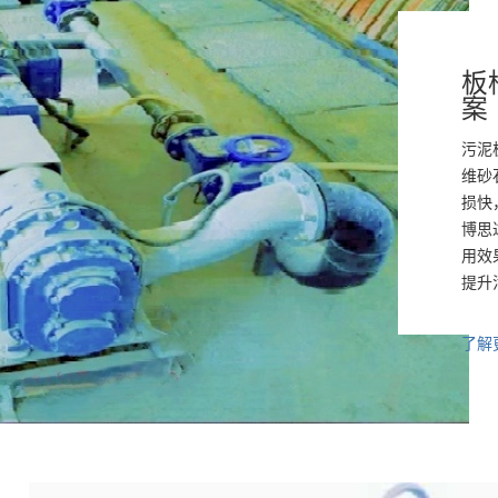
板
案
污泥
维砂
损快
博思
用效
提升
了解