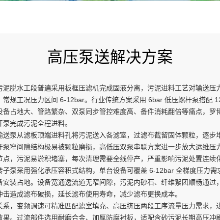
高压泵送解决方案
污泥脱水工段普遍采用板框压滤机完成固液分离，污泥进料工艺对输送压
工况压力区间 6-12bar。行业传统方案采用 6bar 低压螺杆泵搭配 1
设备占地大、管路繁杂、双泵同步管控难度高、备件消耗翻倍等痛点，罗
杆泵完成污泥全程进料。
输送泵从滤板顶端进料孔将污泥送入各滤室，过滤布截留固体颗粒，逐步
杆泵窄间隙结构极易被颗粒磨损，高低压双泵串联方案进一步放大运维压
节点，污泥易淤积堵塞，每次清理需要全线停产，严重影响污泥处置连续
子泵采用强化承压容积式结构，单台设备可覆盖 6-12bar 全梯度压力
备安装占地。设备宽通透流道无窄间隙，污泥内砂石、纤维絮团顺畅通过
冲击造成滤布破损，延长滤布使用寿命，减少滤布更换成本。
关系，变频调速可精准匹配滤室填充、高压挤压两段工序流量压力需求，
效果。过流部件选用耐磨合金、加厚防腐衬板，适配含砂污泥长期高压冲