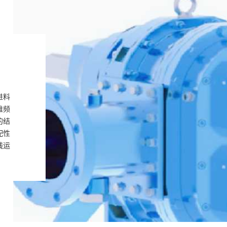
代
进料
维频
的结
配性
线运