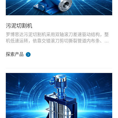
污泥切割机
罗博思达污泥切割机采用双轴滚刀差速驱动结构，整
机低速运转，依靠交错滚刀剪切撕裂管道内布条、树
枝、纤维、固体杂物，避免大块杂质进入泵体造成堵
常安装于污水厂、提升泵站前端，对污泥混合物料做
塞、磨损。
预处理破碎，适配市政污水处理、餐厨预处理泵站配
探索产品
套使用。
整机在湖南生产基地完成装配与污泥物料破碎模拟测
试，刀片规格可按需选配，适配不同管径、处理量工
况，支持标准机型与定制成套供货。