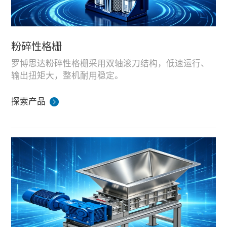
粉碎性格栅
罗博思达粉碎性格栅采用双轴滚刀结构，低速运行、
输出扭矩大，整机耐用稳定。
机型分为无鼓粉碎格栅、单鼓粉碎格栅、双鼓粉碎格
栅三大系列，处理量覆盖 30-3000m³/h；安装于泵站
探索产品
前端，可粉碎管道内有机垃圾，保护泵体与后端整套
设备在湖南生产基地完成装配与工况模拟测试，适配
输送设备，粉碎粒径可按需定制，调节范围 3-
市政污水、餐厨预处理泵站配套使用，可承接国内工
10mm。
程项目与海外外贸成套供货。