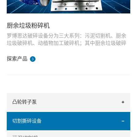
厨余垃圾粉碎机
罗博思达破碎设备分为三大系列：污泥切割机、厨余
垃圾破碎机、动植物加工破碎机；其中厨余垃圾破碎
机专为餐饮厨余、餐厨废料设计。
设备采用大扭矩双轴滚刀结构，可破碎带骨头、纤
探索产品
维、残渣混合厨余物料，出料粒径均匀，适配餐厨垃
圾处理站、沼气发酵厂前端预处理工序。
整机在湖南生产基地完成装配与物料破碎模拟测试，
可根据日处理量、破碎粒径需求定制机型，支持国内
餐厨项目配套与海外外贸成套供货。
凸轮转子泵
切割撕碎设备