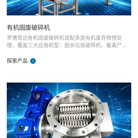
有机固废破碎机
罗博思达有机固废破碎机适配多类有机废弃物预处
理，覆盖三大应用机型：厨余垃圾破碎机、畜禽尸体 /
农作物废料破碎机、纺织加工边角料破碎机。
设备采用大扭矩双轴撕碎结构，可对各类软性、纤维
类有机物料做均匀粉碎处理，适配固废处置站、沼气
探索产品
发酵厂、餐厨处理站前端预处理工序。
整机在湖南生产基地完成装配与物料破碎模拟测试，
可根据物料体量、破碎粒径需求定制机型，支持国内
项目配套与海外外贸成套供货。