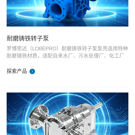
耐磨铸铁转子泵
罗博思达（LOBEPRO）耐磨铸铁转子泵泵壳选用特种
耐磨铸铁材质，适配自来水厂、污水处理厂、化工厂
各类工艺污泥，可输送沉淀污泥、剩余污泥、脱水泥
极强真空抽吸能力，可自吸 8.5 米或以上；
饼、矿浆、沼气进料、活性炭粉料、含纤维颗粒复杂
探索产品
适配高固含量介质，最高处理密度比 80%；
介质。
本款转子泵核心性能优势：
可输送超高粘度胶体，最高粘度 100 万厘泊；
通过颗粒尺寸最大 70mm，不易堵料；
泵壳间隙可调 2 档，大幅降低易损件更换成本；
针对恶劣污泥工况优化密封结构，设备使用寿命提升
1-2 倍；