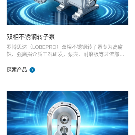
双相不锈钢转子泵
罗博思达（LOBEPRO）双相不锈钢转子泵专为高腐
蚀、强磨损介质工况研发，泵壳、耐磨板等过流部件
采用 2205 双相不锈钢材质，兼顾耐磨与耐酸碱盐腐蚀
适配场景：锂电池高腐蚀浆料输送、含盐化工废水、
性能。
海水氮化介质、厨余垃圾、沼气进出料、天然气介质
探索产品
等复杂工况。
整机在湖南标准化基地完成装配、测试、耐腐蚀耐压
测试，可适配各类强腐蚀粘稠物料密闭输送需求，支
持标准机型与定制化成套泵组，同步对接海内外项目
订单。