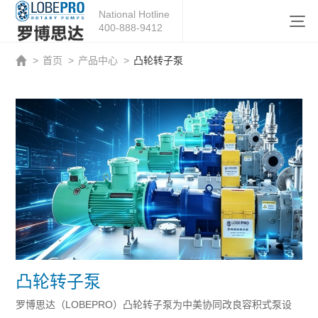
National Hotline
400-888-9412
>
首页
>
产品中心
>
凸轮转子泵
凸轮转子泵
罗博思达（LOBEPRO）凸轮转子泵为中美协同改良容积式泵设