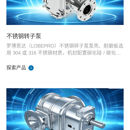
占地尺寸更小，泵头体积仅为同规格螺杆泵 1/3；
支持正反转，一台设备可兼顾进料、卸料；
干转耐受强，对气体、气蚀工况不敏感。
不锈钢转子泵
整机在湖南标准化生产基地完成装配、测试与耐久校
罗博思达（LOBEPRO）不锈钢转子泵泵壳、耐磨板选
验，广泛应用于市政污水、化工、矿业污泥输送项
用 304 或 316 不锈钢材质，机封配置碳化硅 / 碳化硅
目，可提供标准机型与定制化成套泵组，同步支持海
耐磨组件，密封可选 FKM、HNBR 材质，耐腐蚀、洁
适配工况：食品饮料添加剂、自来水厂药剂投加、化
外外贸订单交付。
净无二次污染。
工厂物料、锂电池高粘度浆料、药剂输送、MBR 膜药
探索产品
液、PAM 混凝剂等洁净、轻度腐蚀介质输送场景。
整机在湖南标准化集成测试基地完成装配、密封耐压
与介质模拟测试，可根据卫生等级、介质腐蚀性定制
机组，批量配套国内项目与海外外贸订单。