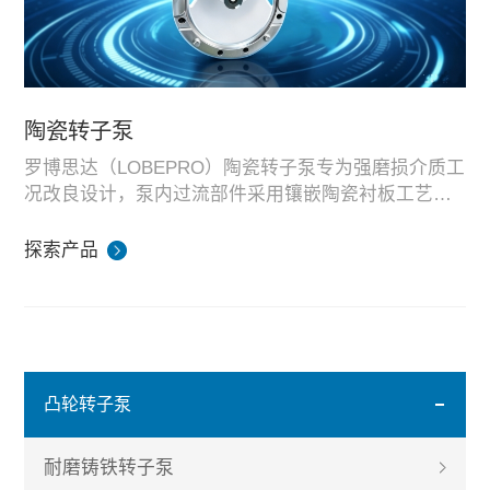
陶瓷转子泵
罗博思达（LOBEPRO）陶瓷转子泵专为强磨损介质工
况改良设计，泵内过流部件采用镶嵌陶瓷衬板工艺，
进出口配备喷射口结构，大幅提升整机耐磨使用寿
适配物料：高磨损锂电池浆料、矿砂抽送、海盐、矿
命。
盐结晶、各类硬质矿浆等含硬质颗粒高磨损介质。
探索产品
设备统一在湖南标准化集成测试基地完成装配与耐磨
耐久测试，可提供标准机型与定制化成套泵组，同时
承接海内外外贸项目订单。
凸轮转子泵
耐磨铸铁转子泵