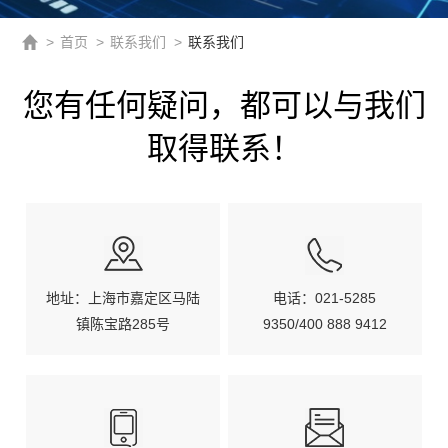
>
首页
>
联系我们
>
联系我们
您有任何疑问，都可以与我们
取得联系！
地址：上海市嘉定区马陆
电话：021-5285
镇陈宝路285号
9350/400 888 9412