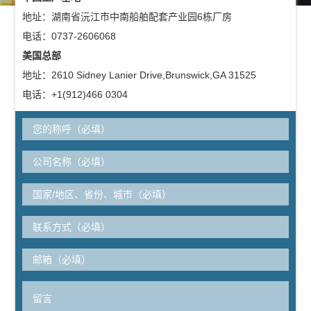
地址：湖南省沅江市中南船舶配套产业园6栋厂房
电话：0737-2606068
美国总部
地址：2610 Sidney Lanier Drive,Brunswick,GA 31525
电话：+1(912)466 0304