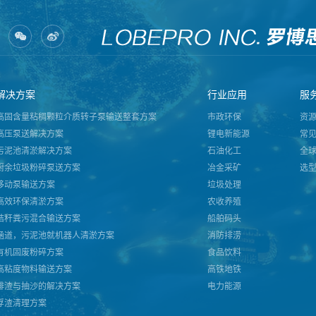
解决方案
行业应用
服
高固含量粘稠颗粒介质转子泵输送整套方案
市政环保
资
高压泵送解决方案
锂电新能源
常
污泥池清淤解决方案
石油化工
全
厨余垃圾粉碎泵送方案
冶金采矿
选
移动泵输送方案
垃圾处理
高效环保清淤方案
农收养殖
秸秆粪污混合输送方案
船舶码头
涵道，污泥池就机器人清淤方案
消防排涝
有机固废粉碎方案
食品饮料
高粘度物料输送方案
高铁地铁
排渣与抽沙的解决方案
电力能源
浮渣清理方案