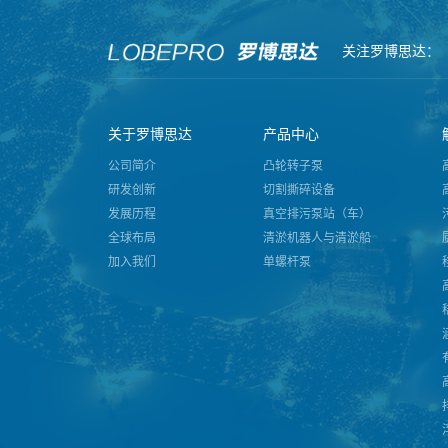
关注罗博思达：
关于罗博思达
产品中心
公司简介
凸轮转子泵
研发创新
切割撕碎设备
发展历程
真空排污泵站（车）
全球布局
清淤机器人与清淤船
加入我们
单螺杆泵