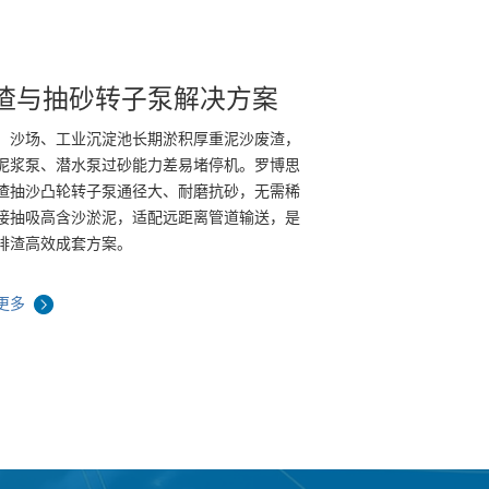
渣与抽砂转子泵解决方案
、沙场、工业沉淀池长期淤积厚重泥沙废渣，
泥浆泵、潜水泵过砂能力差易堵停机。罗博思
渣抽沙凸轮转子泵通径大、耐磨抗砂，无需稀
接抽吸高含沙淤泥，适配远距离管道输送，是
排渣高效成套方案。
更多