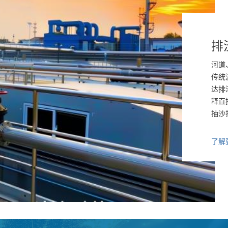
排
河道
传统
达排
释直
抽沙
了解