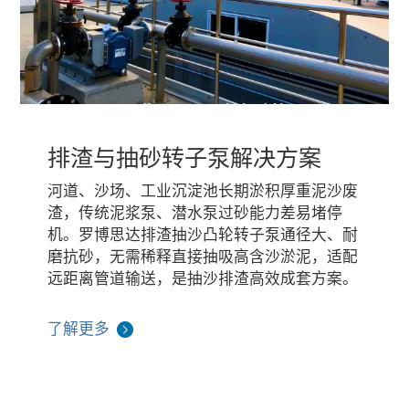
排渣与抽砂转子泵解决方案
河道、沙场、工业沉淀池长期淤积厚重泥沙废
渣，传统泥浆泵、潜水泵过砂能力差易堵停
机。罗博思达排渣抽沙凸轮转子泵通径大、耐
磨抗砂，无需稀释直接抽吸高含沙淤泥，适配
远距离管道输送，是抽沙排渣高效成套方案。
了解更多