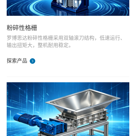
粉碎性格栅
罗博思达粉碎性格栅采用双轴滚刀结构，低速运行、
输出扭矩大，整机耐用稳定。
机型分为无鼓粉碎格栅、单鼓粉碎格栅、双鼓粉碎格
栅三大系列，处理量覆盖 30-3000m³/h；安装于泵站
探索产品
前端，可粉碎管道内有机垃圾，保护泵体与后端整套
设备在湖南生产基地完成装配与工况模拟测试，适配
输送设备，粉碎粒径可按需定制，调节范围 3-
市政污水、餐厨预处理泵站配套使用，可承接国内工
10mm。
程项目与海外外贸成套供货。