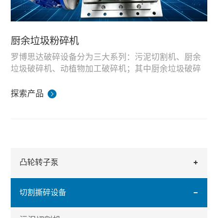
厨余垃圾粉碎机
罗博思达破碎设备分为三大系列：污泥切割机、厨余
垃圾破碎机、动植物加工破碎机；其中厨余垃圾破碎
机专为餐饮厨余、餐厨废料设计。
设备采用大扭矩双轴滚刀结构，可破碎带骨头、纤
探索产品
维、残渣混合厨余物料，出料粒径均匀，适配餐厨垃
圾处理站、沼气发酵厂前端预处理工序。
整机在湖南生产基地完成装配与物料破碎模拟测试，
可根据日处理量、破碎粒径需求定制机型，支持国内
餐厨项目配套与海外外贸成套供货。
凸轮转子泵
切割撕碎设备