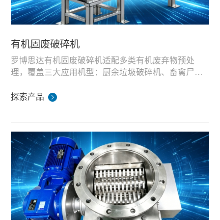
有机固废破碎机
罗博思达有机固废破碎机适配多类有机废弃物预处
理，覆盖三大应用机型：厨余垃圾破碎机、畜禽尸体 /
农作物废料破碎机、纺织加工边角料破碎机。
设备采用大扭矩双轴撕碎结构，可对各类软性、纤维
类有机物料做均匀粉碎处理，适配固废处置站、沼气
探索产品
发酵厂、餐厨处理站前端预处理工序。
整机在湖南生产基地完成装配与物料破碎模拟测试，
可根据物料体量、破碎粒径需求定制机型，支持国内
项目配套与海外外贸成套供货。