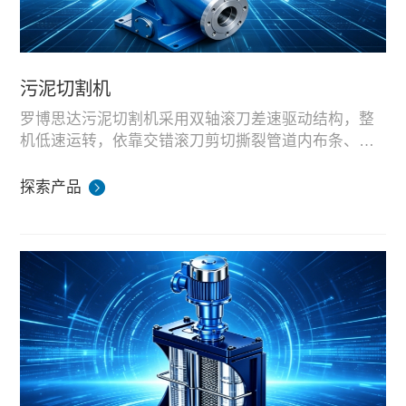
污泥切割机
罗博思达污泥切割机采用双轴滚刀差速驱动结构，整
机低速运转，依靠交错滚刀剪切撕裂管道内布条、树
枝、纤维、固体杂物，避免大块杂质进入泵体造成堵
常安装于污水厂、提升泵站前端，对污泥混合物料做
塞、磨损。
预处理破碎，适配市政污水处理、餐厨预处理泵站配
探索产品
套使用。
整机在湖南生产基地完成装配与污泥物料破碎模拟测
试，刀片规格可按需选配，适配不同管径、处理量工
况，支持标准机型与定制成套供货。