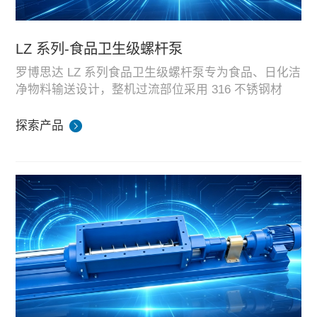
LZ 系列-食品卫生级螺杆泵
罗博思达 LZ 系列食品卫生级螺杆泵专为食品、日化洁
净物料输送设计，整机过流部位采用 316 不锈钢材
质，设备支持 CIP 在线冲洗、高温消毒，满足食品行
流量范围：0.5–50 m³/h
业卫生生产规范。
探索产品
压力范围：0–24 bar
核心运行参数：
适用于乳制品、果浆、酱料、饮料、食品添加剂等无
腐蚀洁净粘稠物料输送。
全系 LZ 卫生螺杆泵均在湖南生产基地完成整机装配、
卫生耐压模拟测试，可根据食品介质粘度、卫生等级
定制密封与管路接口，配套食品加工生产线及海外食
品成套项目供货。