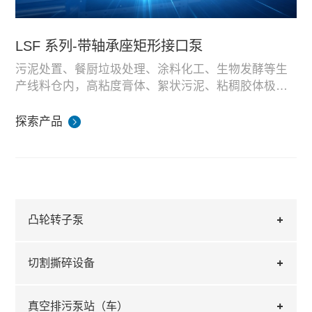
LSF 系列-带轴承座矩形接口泵
污泥处置、餐厨垃圾处理、涂料化工、生物发酵等生
产线料仓内，高粘度膏体、絮状污泥、粘稠胶体极易
形成拱形架桥，仅依靠物料自重无法顺畅落料。传统
传统进料螺杆泵存在多重工艺短板。圆形小口进料结
直进料单螺杆泵无强制送料结构，物料断流后瞬间干
构流通面积有限，大块结块膏体易堵塞入口；无强制
探索产品
转，定子快速磨损报废，频繁停机清理料仓，严重影
喂料叶片，料仓中部悬空架桥，底部无物料供给，泵
LSF 系列螺杆泵核心分为进料喂料单元、隔离轴承传
响产线连续化运行。LSF 系列带轴承座矩形接口螺杆
体持续空转摩擦升温；轴承内置浸泡介质，污泥、腐
动单元、容积输送单元三大模块。宽大矩形法兰接口
泵，采用宽大矩形进料口搭配内置螺旋喂料机构，配
蚀性浆料渗入轴承腔体，轴承锈蚀破损，整机大修周
可直接对接料仓底部，无需中转料斗、输送设备，节
产品流量覆盖 0.5-120m³/h 全规格区间，可按需选配
合外置隔离轴承座结构，从进料、传动、输送全方位
期短，备件采购与人工维修成本居高不下。同时流量
省车间占地；进料腔内置同步螺旋喂料桨，持续将仓
耐磨损、耐溶剂定子转子组件，适配污泥、餐厨膏
适配高含固粘稠介质，成为料仓直连预处理标准输送
区间覆盖窄，无法兼顾小型试验线与大型量产厂区不
内膏体向泵腔推送，破除物料拱形架桥，保证连续均
料、化工胶体、发酵浆料多种介质。容积式输送原理
设备维护便捷，无需拆解料仓管路即可单独检修轴
设备。
同产能需求。
匀进料，杜绝干运行风险。泵体传动端配备独立外置
输出流量线性稳定，变频调速即可精准控制输送排
承、更换定子转子；螺旋喂料组件可拆卸清洗，膏体
凸轮转子泵
轴承座，轴承与输送介质完全隔离，污泥、腐蚀性浆
量，适配定量投加、长距离密闭转运、循环清洗多道
干结后快速清理，大幅压缩停机检修时长。目前 LSF
料无法侵入轴承，大幅延长轴承使用寿命，恶劣工况
工序。整机全密闭承压结构，膏体无落地、无异味挥
系列矩形接口喂料螺杆泵已批量应用于污泥脱水、餐
LSF 系列-带轴承座矩形接口泵
切割撕碎设备
下无需频繁更换轴承配件。
发，满足环保危废、有机固废处置落地管控标准。
厨预处理、化工涂料产线，凭借强制喂料、隔离轴
LSF SERIES-BEARINGHOUSE& HOPPER PUMP
承、宽流量区间三大核心优势，为高粘稠料仓物料输
流量范围/Capacity range:0.5-120 m3 /h；
送提供成熟可靠成套解决方案。
压力范围/Pressure range: 0-48 bar；
真空排污泵站（车）