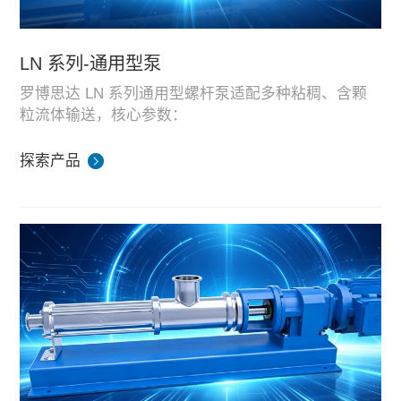
LN 系列-通用型泵
罗博思达 LN 系列通用型螺杆泵适配多种粘稠、含颗
粒流体输送，核心参数：
流量范围：0.5–300 m³/h
探索产品
压力范围：0–24 bar
适配介质包含市政污泥、石灰浆、活性炭浆料、牛
粪、厨余垃圾混合物料等，通用性强，广泛用于环
保、化工、农牧预处理输送工序。
全系 LN 通用螺杆泵均在湖南生产基地完成整机装
配、流量压力耐久模拟测试，可根据介质颗粒、腐蚀
程度选配过流材质，支持标准机型与定制成套机组，
配套国内环保项目与海外外贸工程。