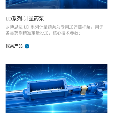
LD系列-计量药泵
罗博思达 LD 系列计量药泵为专用加药螺杆泵，用于
各类药剂精准定量投加，核心技术参数：
计量精度：＜1%
探索产品
流量范围：0.1–250 L/h
设备适配市政污水、精细化工、水处理药剂投加场
压力范围：0–24 bar
景，流量与输送压力可按需调节，运行稳定。
全系 LD 计量药泵均在湖南生产基地完成整机装配、
流量与压力耐久测试，可根据药剂腐蚀性、投加量定
制密封与过流材质，配套水处理工程项目及海外环保
成套供货。