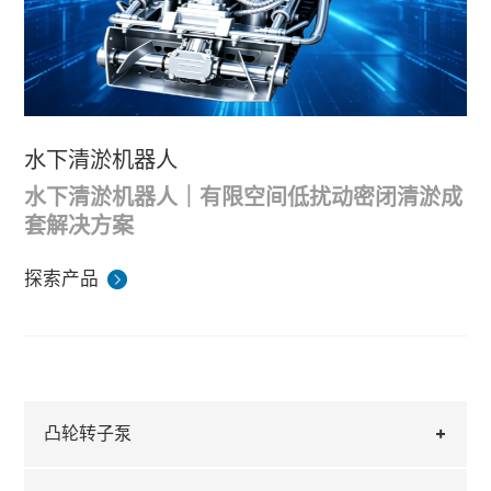
水下清淤机器人
水下清淤机器人｜有限空间低扰动密闭清淤成
套解决方案
市政污泥池、厂区沉砂池、公路涵洞、城市地下隧道
探索产品
均为密闭有限水环境，长期运行后池底、涵道内持续
沉积淤泥、砂石、塑料纤维、有机污垢。淤积物缩减
传统清淤工艺存在诸多短板。人工进涵作业需要全线
过水断面，汛期易造成积水内涝，腐殖淤泥释放有毒
停产、长时间通风置换，人力投入大、审批流程繁
气体，传统人工下井清淤存在窒息、坍塌、中毒多重
琐；普通潜水泵、泥浆泵极易被纤维、砂石缠绕堵
整套清淤系统分为水下行走清理单元与淤泥密闭输送
安全风险；大型绞吸挖泥船体型庞大，无法进入窄小
塞，仅能抽取表层稀水，深层板结淤泥无法清理，短
单元。前端采用履带式智能清淤机器人潜入涵洞、污
支流、低矮隧道，且扰动水体剧烈，易引发底泥二次
期内快速复淤；单螺杆泵窄间隙结构磨损快，频繁拆
泥池内部，机身小巧灵活，可穿行窄支管、低矮隧
淤泥输送核心配套罗博思达防堵型凸轮转子泵，设备
凸轮转子泵
污染。搭载履带式水下清淤机器人与罗博思达凸轮转
机清理大幅提升运维成本，难以满足长效治理需求。
道，操作人员在外部远程遥控，全程无需人员踏入有
采用大通径通透流道，砂石、布条、结块淤泥均可顺
子泵的成套系统，实现无人远程机械化清淤，成为有
限密闭空间，从根源消除有限空间作业安全隐患。机
畅通过，不存在窄间隙、叶轮等易缠绕部件，杜绝卡
整套机器人清淤设备机动便捷，可拖挂快速转场，进
限空间生态清淤标准化方案。
器人配备高压冲刷组件，将板结淤泥打散稀释，形成
泵停机。转子泵具备 6-9 米超强真空自吸能力，无需
场即可施工，相比人工清淤效率提升一倍以上。转子