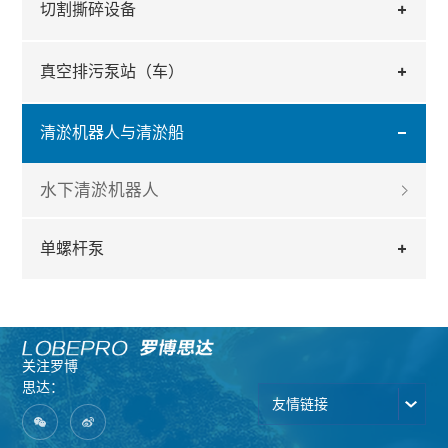
切割撕碎设备
均匀固液混合浆料，便于后端稳定抽吸。
灌水干启动，深层浓淤泥可高效抽吸，高扬程适配长
泵支持正反转疏通管路淤积，在线快速维护，易损件
随着国内水环境安全治理标准升级，无人化、低扰动
距离管道转运，淤泥全程密闭输送至岸边处置点，无
使用寿命长，长期运维投入更低，适配市政涵洞、老
密闭清淤已是行业主流发展方向。水下清淤机器人搭
沿途浊水扩散，避免水体二次生态污染。
旧下水道、厂区污泥池全场景清淤工程。
配专用转子泵成套系统兼顾作业安全、施工效率与环
真空排污泵站（车）
保性能，是涵洞、污泥池有限空间长效清淤成熟可靠
的成套设备方案。
清淤机器人与清淤船
水下清淤机器人
单螺杆泵
关注罗博
思达：
友情链接