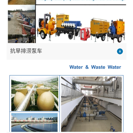
抗旱排涝泵车