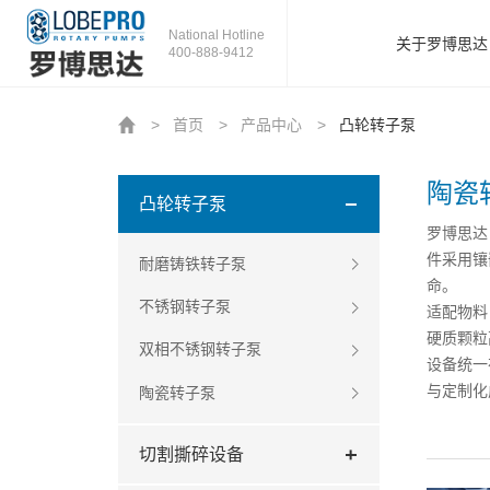
National Hotline
关于罗博思达
400-888-9412
>
首页
>
产品中心
>
凸轮转子泵
陶瓷
凸轮转子泵
罗博思达
件采用镶
耐磨铸铁转子泵
命。
不锈钢转子泵
适配物料
硬质颗粒
双相不锈钢转子泵
设备统一
与定制化
陶瓷转子泵
切割撕碎设备