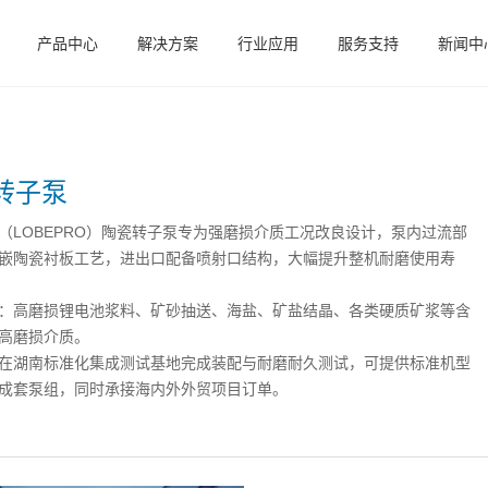
产品中心
解决方案
行业应用
服务支持
新闻中
转子泵
（LOBEPRO）陶瓷转子泵专为强磨损介质工况改良设计，泵内过流部
嵌陶瓷衬板工艺，进出口配备喷射口结构，大幅提升整机耐磨使用寿
：高磨损锂电池浆料、矿砂抽送、海盐、矿盐结晶、各类硬质矿浆等含
高磨损介质。
在湖南标准化集成测试基地完成装配与耐磨耐久测试，可提供标准机型
成套泵组，同时承接海内外外贸项目订单。