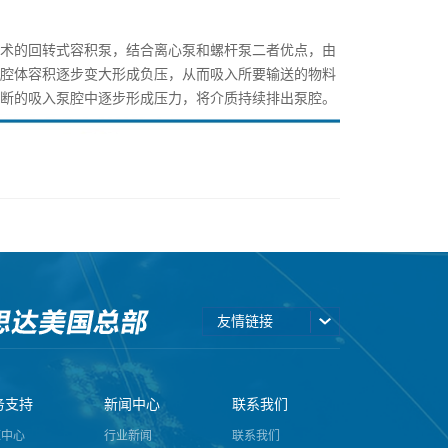
技术的回转式容积泵，结合离心泵和螺杆泵二者优点，由
口腔体容积逐步变大形成负压，从而吸入所要输送的物料
不断的吸入泵腔中逐步形成压力，将介质持续排出泵腔。
友情链接
的优势：
吸8.0米；
务支持
新闻中心
联系我们
80%（密度比）；
源中心
行业新闻
联系我们