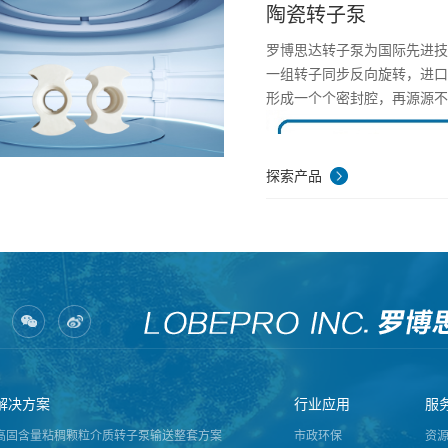
陶瓷转子泵
罗博思达转子泵为国际先进
一组转子同步反向旋转，进
形成一个个密封腔，再源源
探索产品
罗博思达转子泵与同行对比
1. 较强真空抽吸能力，最大自
解决方案
行业应用
服
2. 输送高含固率介质，最高
高固含量粘稠颗粒介质转子泵输送整套方案
市政环保
资