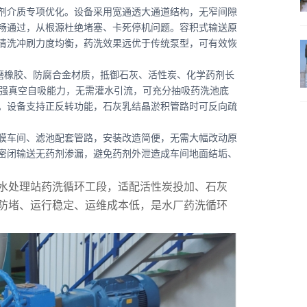
剂介质专项优化。设备采用宽通透大通道结构，无窄间隙
畅通过，从根源杜绝堵塞、卡死停机问题。容积式输送原
清洗冲刷力度均衡，药洗效果远优于传统泵型，可有效恢
耐磨橡胶、防腐合金材质，抵御石灰、活性炭、化学药剂长
带强真空自吸能力，无需灌水引流，可充分抽吸药洗池底
。设备支持正反转功能，石灰乳结晶淤积管路时可反向疏
膜车间、滤池配套管路，安装改造简便，无需大幅改动原
密闭输送无药剂渗漏，避免药剂外泄造成车间地面结垢、
水处理站药洗循环工段，适配活性炭投加、石灰
防堵、运行稳定、运维成本低，是水厂药洗循环