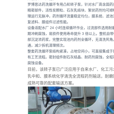
罗博思达药洗循环专用凸轮转子泵，针对水厂高含固药
精密部件，活性炭颗粒、石灰乳结块、絮状药剂均可顺
理运行无脉冲，药剂循环流量稳定均匀，膜系统、滤池
复滤料、膜组件过滤性能。
设备适配水厂 24 小时连续循环作业，过流部件选用
期冲刷腐蚀，易损件使用寿命提升 3 倍以上。整机自
部沉淀浓药浆，完整实现池内药剂全循环，无清洗死角
通，减少拆机清理频次。
整套药洗循环泵结构紧凑，占地空间小，可直接集成于
有工艺流程。密封组件耐石灰结晶、耐药剂腐蚀，全程
腐蚀设备。
目前，该转子泵已广泛应用于自来水厂、化工污
乳中和、膜系统化学清洗全流程药剂输送，耐磨
成熟可靠的配套输送方案。