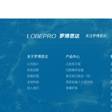
关注罗博思达：
关于罗博思达
产品中心
公司简介
凸轮转子泵
研发创新
切割撕碎设备
发展历程
真空排污泵站（车）
全球布局
清淤机器人与清淤船
加入我们
单螺杆泵