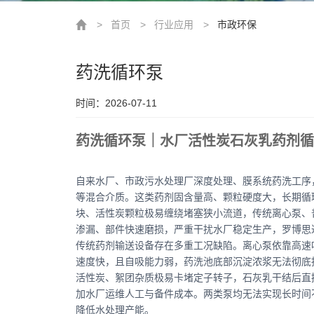
>
首页
>
行业应用
>
市政环保
药洗循环泵
时间：2026-07-11
药洗循环泵｜水厂活性炭石灰乳药剂循
自来水厂、市政污水处理厂深度处理、膜系统药洗工序
等混合介质。这类药剂固含量高、颗粒硬度大，长期循
块、活性炭颗粒极易缠绕堵塞狭小流道，传统离心泵、
渗漏、部件快速磨损，严重干扰水厂稳定生产，罗博思
传统药剂输送设备存在多重工况缺陷。离心泵依靠高速
速度快，且自吸能力弱，药洗池底部沉淀浓浆无法彻底
活性炭、絮团杂质极易卡堵定子转子，石灰乳干结后直
加水厂运维人工与备件成本。两类泵均无法实现长时间
降低水处理产能。