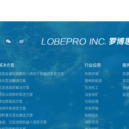
解决方案
行业应用
服
高固含量粘稠颗粒介质转子泵输送整套方案
市政环保
资
高压泵送解决方案
锂电新能源
常
污泥池清淤解决方案
石油化工
全
厨余垃圾粉碎泵送方案
冶金采矿
选
移动泵输送方案
垃圾处理
高效环保清淤方案
农收养殖
秸秆粪污混合输送方案
船舶码头
涵道，污泥池就机器人清淤方案
消防排涝