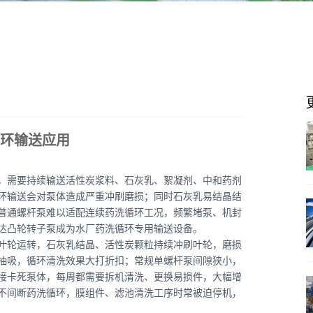
环输送应用
，需要持续输送活性炭浆料、石灰乳、絮凝剂、中和药剂
环输送会对泵体造成严重冲刷磨损；同时石灰乳易结晶结
普通螺杆泵难以适配连续药洗循环工况，频繁堵泵、机封
达凸轮转子泵成为水厂药洗循环专用输送设备。
叶轮运转，石灰乳结晶、活性炭颗粒持续冲刷叶轮，磨损
抽吸，循环清洗效果大打折扣；常规单螺杆泵间隙狭小，
接卡死泵体，每周都需要拆机清洗、更换易损件，大幅增
不间断药洗循环，膜组件、滤池清洗工序时常被迫停机，