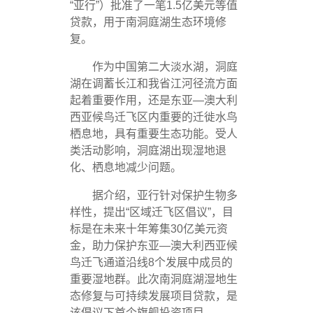
“亚行”）批准了一笔1.5亿美元等值
贷款，用于南洞庭湖生态环境修
复。
作为中国第二大淡水湖，洞庭
湖在调蓄长江和我省江河径流方面
起着重要作用，还是东亚—澳大利
西亚候鸟迁飞区内重要的迁徙水鸟
栖息地，具有重要生态功能。受人
类活动影响，洞庭湖出现湿地退
化、栖息地减少问题。
据介绍，亚行针对保护生物多
样性，提出“区域迁飞区倡议”，目
标是在未来十年筹集30亿美元资
金，助力保护东亚—澳大利西亚候
鸟迁飞通道沿线8个发展中成员的
重要湿地群。此次南洞庭湖湿地生
态修复与可持续发展项目贷款，是
该倡议下首个旗舰投资项目。